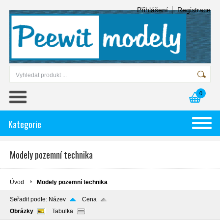
Přihlášení
Registrace
0
Kategorie
Modely pozemní technika
Úvod
Modely pozemní technika
Seřadit podle:
Název
Cena
Obrázky
Tabulka