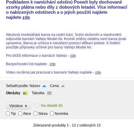
Podkladem k namíchání odstínů Peewit byly dochované
vzorky plátna nebo díly z dobových letadel. Více informací
o nabízených odstínech a o jejich použití najdete
najdete
zde
Akrylová modelářská barva na vodní bázi. Svým složením a vlastnostmi
odpovídá barvám Vallejo Model Air. Kromě změny odstínu není barva jinak
upravena. Barva je určena k nanášení pomocí stříkací pistole. K ředění
použijte přípravky určené pro barvy Vallejo Model Air.
Pro bližší informace o barvách Vallejo -
zde
Bezpečnostní list najdete -
zde
Video na téma jak pracovat s barvami Vallejo najdete -
zde
Seřadit podle:
Název
Cena
Obrázky
Tabulka
∨
Na skladě
(0)
Výrobce
Tip
Akce
Sleva
Novinka
Zobrazené produkty
1 - 12
z celkových
12