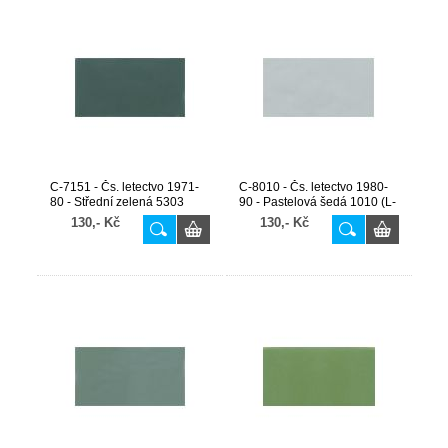
C-7151 - Čs. letectvo 1971-
C-8010 - Čs. letectvo 1980-
80 - Střední zelená 5303
90 - Pastelová šedá 1010 (L-
(opotřebovaná)
39, L-410)
130,- Kč
130,- Kč