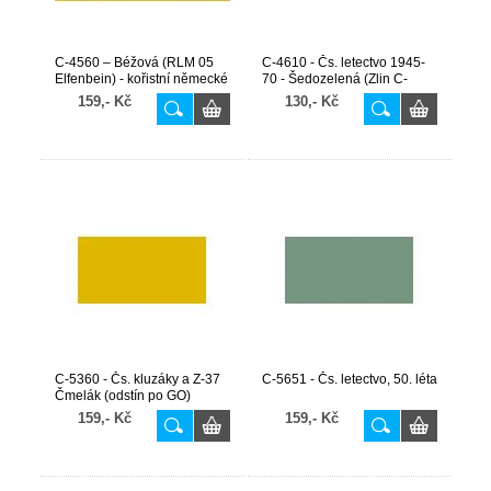
C-4560 – Béžová (RLM 05
C-4610 - Čs. letectvo 1945-
Elfenbein) - kořistní německé
70 - Šedozelená (Zlin C-
kluzáky po r. 1945
106...)
159,- Kč
130,- Kč
C-5360 - Čs. kluzáky a Z-37
C-5651 - Čs. letectvo, 50. léta
Čmelák (odstín po GO)
159,- Kč
159,- Kč