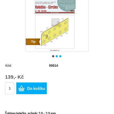
Tip
Kód:
00014
139,- Kč
Do košíku
Šablona kolečka, průměr 3,0 - 3,9 mm