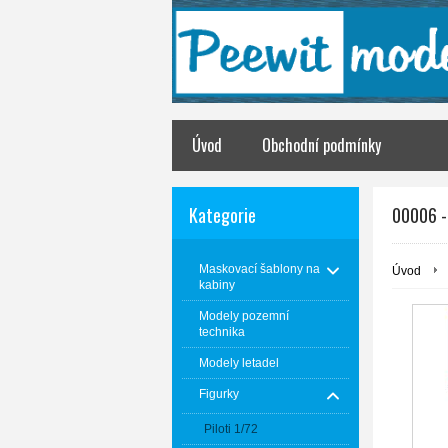
Úvod
Obchodní podmínky
Kategorie
00006 -
Maskovací šablony na
Úvod
kabiny
Modely pozemní
technika
Modely letadel
Figurky
Piloti 1/72