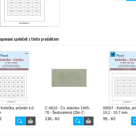
kupované společně s tímto produktem
 Kolečka, průměr 4,0
C-4610 - Čs. letectvo 1945-
00007 - Kolečka, p
m
70 - Šedozelená (Zlin C-
10,2 - 10,7 mm
106...)
č
130,- Kč
99,- Kč