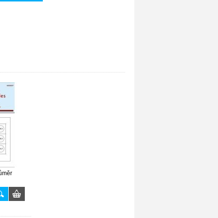
růměr