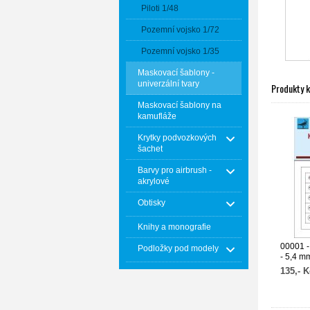
Piloti 1/48
Pozemní vojsko 1/72
Pozemní vojsko 1/35
Maskovací šablony -
univerzální tvary
Produkty 
Maskovací šablony na
kamufláže
Krytky podvozkových
šachet
Barvy pro airbrush -
akrylové
Obtisky
Knihy a monografie
00001 -
Podložky pod modely
- 5,4 m
135,- K