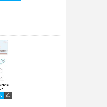
vebnici
ov