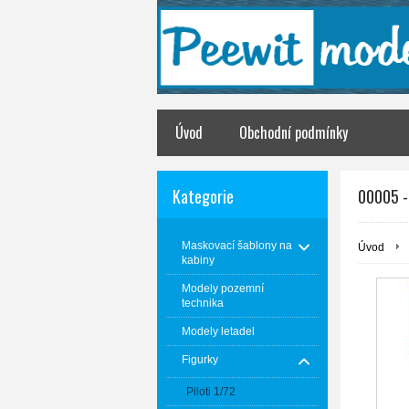
Úvod
Obchodní podmínky
Kategorie
00005 -
Maskovací šablony na
Úvod
kabiny
Modely pozemní
technika
Modely letadel
Figurky
Piloti 1/72