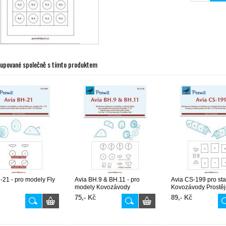
kupované společně s tímto produktem
-21 - pro modely Fly
Avia BH.9 & BH.11 - pro
Avia CS-199 pro sta
modely Kovozávody
Kovozávody Prostěj
Prostějov
75,- Kč
89,- Kč