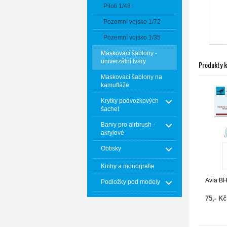
Piloti 1/48
Pozemní vojsko 1/72
Pozemní vojsko 1/35
Maskovací šablony -
univerzální tvary
Produkty 
Maskovací šablony na
kamufláže
Krytky podvozkových
šachet
Barvy pro airbrush -
akrylové
Obtisky
Knihy a monografie
Avia BH
Podložky pod modely
75,- Kč