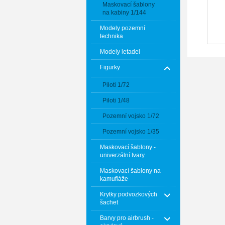
Maskovací šablony
na kabiny 1/144
Modely pozemní
technika
Modely letadel
Figurky
Piloti 1/72
Piloti 1/48
Pozemní vojsko 1/72
Pozemní vojsko 1/35
Maskovací šablony -
univerzální tvary
Maskovací šablony na
kamufláže
Krytky podvozkových
šachet
Barvy pro airbrush -