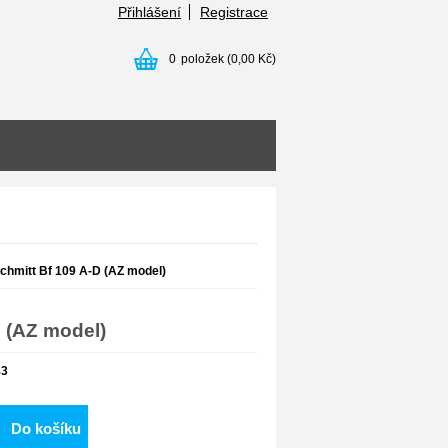
Přihlášení
Registrace
0
položek
(0,00 Kč)
hmitt Bf 109 A-D (AZ model)
 (AZ model)
83
Do košíku